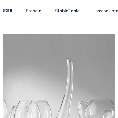
LUSINI
Brändid
StableTable
Livecookint