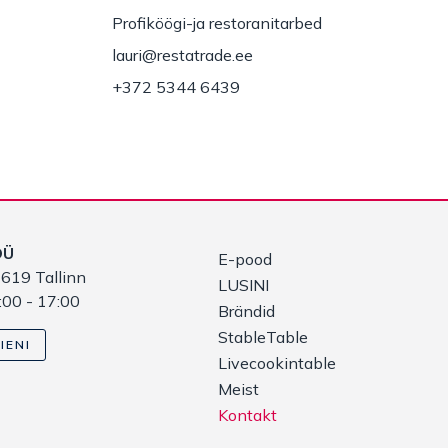
Profiköögi-ja restoranitarbed
lauri@restatrade.ee
+372 5344 6439
OÜ
E-pood
619 Tallinn
LUSINI
:00 - 17:00
Brändid
StableTable
IENI
Livecookintable
Meist
Kontakt