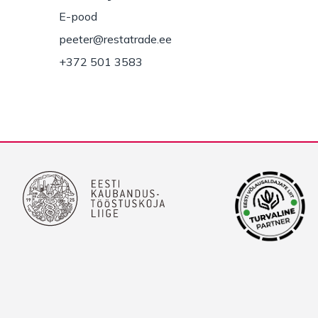
E-pood
peeter@restatrade.ee
+372 501 3583