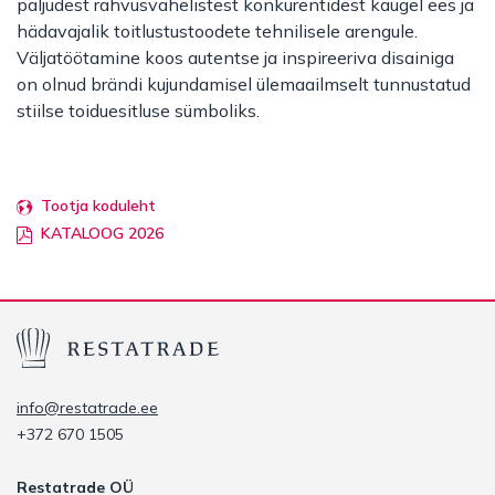
paljudest rahvusvahelistest konkurentidest kaugel ees ja
hädavajalik toitlustustoodete tehnilisele arengule.
Väljatöötamine koos autentse ja inspireeriva disainiga
on olnud brändi kujundamisel ülemaailmselt tunnustatud
stiilse toiduesitluse sümboliks.
Tootja koduleht
KATALOOG 2026
info@restatrade.ee
+372 670 1505
Restatrade OÜ