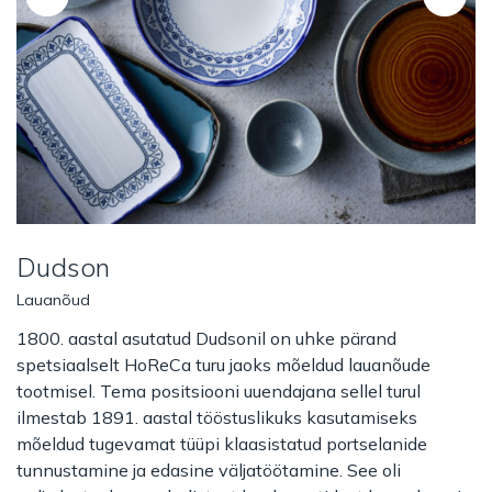
Dudson
Lauanõud
1800. aastal asutatud Dudsonil on uhke pärand
spetsiaalselt HoReCa turu jaoks mõeldud lauanõude
tootmisel.
Tema positsiooni uuendajana sellel turul
ilmestab 1891. aastal tööstuslikuks kasutamiseks
mõeldud tugevamat tüüpi klaasistatud portselanide
tunnustamine ja edasine väljatöötamine.
See oli