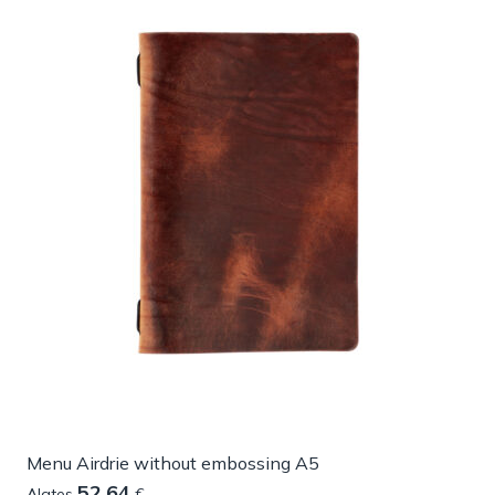
Menu Airdrie without embossing A5
52.64
Alates
€