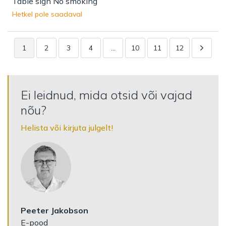
Table sign No smoking
Hetkel pole saadaval
1
2
3
4
…
10
11
12
Ei leidnud, mida otsid või vajad
nõu?
Helista või kirjuta julgelt!
Peeter Jakobson
E-pood