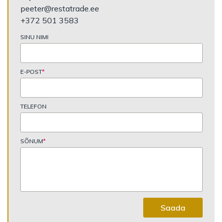
peeter@restatrade.ee
+372 501 3583
SINU NIMI
E-POST
*
TELEFON
SÕNUM
*
Saada