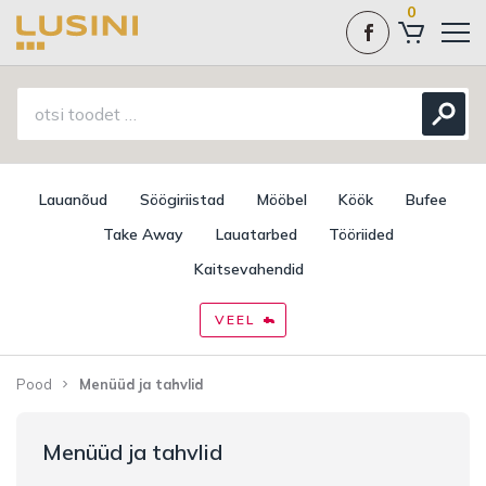
0
Lauanõud
Söögiriistad
Mööbel
Köök
Bufee
Take Away
Lauatarbed
Tööriided
Kaitsevahendid
VEEL
Pood
Menüüd ja tahvlid
Menüüd ja tahvlid