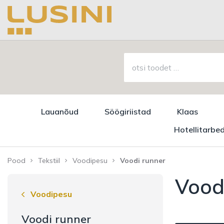
Lauanõud
Söögiriistad
Klaas
Hotellitarbe
Pood
Tekstiil
Voodipesu
Voodi runner
Vood
Voodipesu
Voodi runner