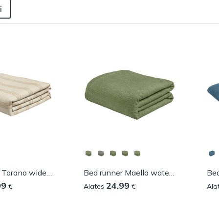
i
Bed runner Torano wide striped
Bed runner Maella water-repellent
Bed
99
24.99
€
Alates
€
Ala