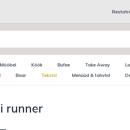
Restatr
Mööbel
Köök
Bufee
Take Away
L
d
Baar
Tekstiil
Menüüd & tahvlid
De
i runner