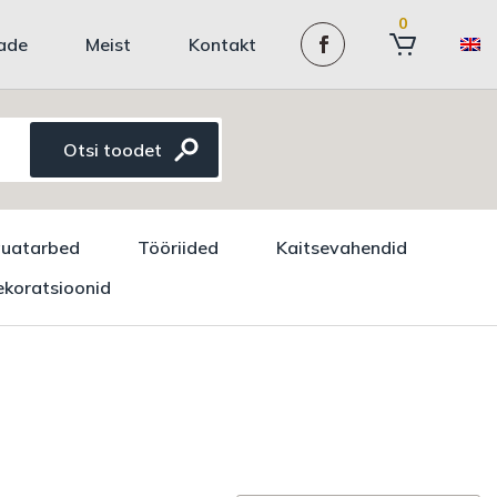
0
ade
Meist
Kontakt
auatarbed
Tööriided
Kaitsevahendid
koratsioonid