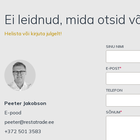
Ei leidnud, mida otsid v
Helista või kirjuta julgelt!
SINU NIMI
E-POST
*
TELEFON
Peeter Jakobson
E-pood
SÕNUM
*
peeter@restatrade.ee
+372 501 3583