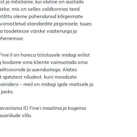
est ja mõistame, kui oluline on austada
rke, mis on selles valdkonnas teed
Seetõttu oleme pühendunud kõrgeimate
 viimistletud standardite järgimisele, tuues
a toodetesse värske vaatenurga ja
lähenemise.
ine’il on horeca tööstusele midagi erilist
g loodame oma kliente vaimustada oma
aditsioonide ja uuendustega. Alates
st ajatutest nõudest, kuni moodsate
ainideni – meil on midagi igale maitsele ja
jaoks.
 avastama ID Fine’i maailma ja kogema
lauanõude võlu.