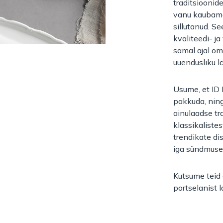
traditsioonid
vanu kaubamä
sillutanud. 
kvaliteedi- ja
samal ajal om
uuendusliku 
Usume, et ID F
pakkuda, nin
ainulaadse tr
klassikaliste
trendikate dis
iga sündmuse 
Kutsume teid
portselanist 