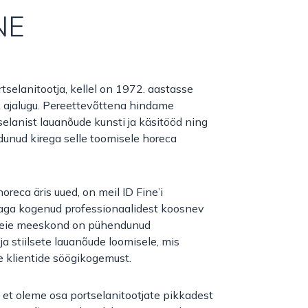
NE
rtselanitootja, kellel on 1972. aastasse
ik ajalugu. Pereettevõttena hindame
selanist lauanõude kunsti ja käsitööd ning
unud kirega selle toomisele horeca
oreca äris uued, on meil ID Fine’i
aga kogenud professionaalidest koosnev
eie meeskond on pühendunud
ja stiilsete lauanõude loomisele, mis
 klientide söögikogemust.
et oleme osa portselanitootjate pikkadest