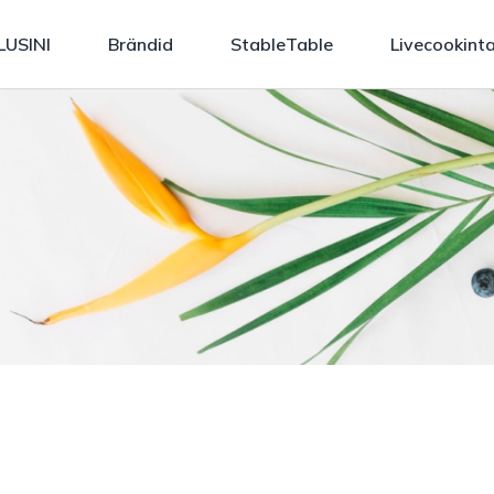
LUSINI
Brändid
StableTable
Livecookint