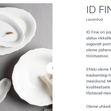
ID FI
Lauanõud
ID Fine on po
ulatuv rikkal
sügavalt port
oleme pühend
tööstusesse.
Ehkki oleme h
kaubamärgi t
meeskond. M
kvaliteetsete 
tõstavad meie
Oleme uhked, 