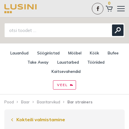
0
Lauanõud
Söögiriistad
Mööbel
Köök
Bufee
Take Away
Lauatarbed
Tööriided
Kaitsevahendid
VEEL
Pood
Baar
Baaritarvikud
Bar strainers
Kokteili valmistamine