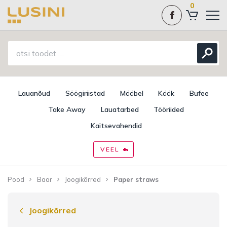
0
Lauanõud
Söögiriistad
Mööbel
Köök
Bufee
Take Away
Lauatarbed
Tööriided
Kaitsevahendid
VEEL
Pood
Baar
Joogikõrred
Paper straws
Joogikõrred