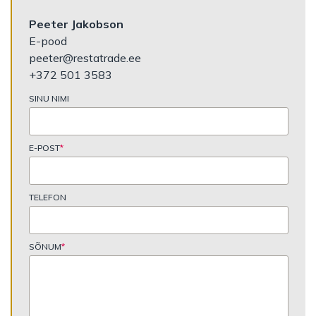
Peeter Jakobson
E-pood
peeter@restatrade.ee
+372 501 3583
SINU NIMI
E-POST
*
TELEFON
SÕNUM
*