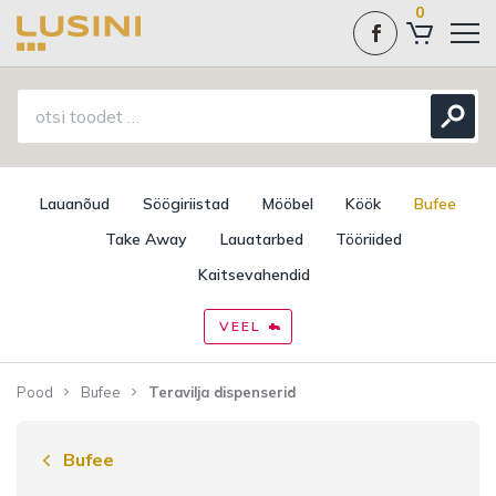
0
Lauanõud
Söögiriistad
Mööbel
Köök
Bufee
Take Away
Lauatarbed
Tööriided
Kaitsevahendid
VEEL
Pood
Bufee
Teravilja dispenserid
Bufee