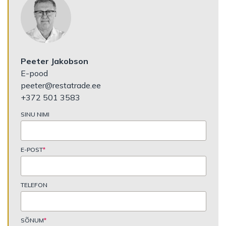
Peeter Jakobson
E-pood
peeter@restatrade.ee
+372 501 3583
SINU NIMI
E-POST
*
TELEFON
SÕNUM
*