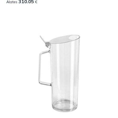
310.05
Alates
€