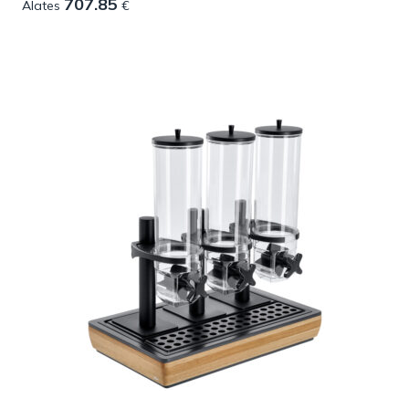
707.85
Alates
€