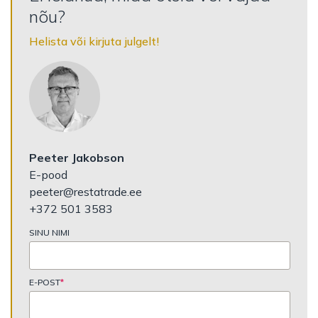
nõu?
Helista või kirjuta julgelt!
Peeter Jakobson
E-pood
peeter@restatrade.ee
+372 501 3583
SINU NIMI
E-POST
*