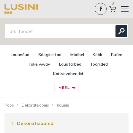
0
Lauanõud
Söögiriistad
Mööbel
Köök
Bufee
Take Away
Lauatarbed
Tööriided
Kaitsevahendid
VEEL
Pood
Dekoratsioonid
Kausid
Dekoratsioonid