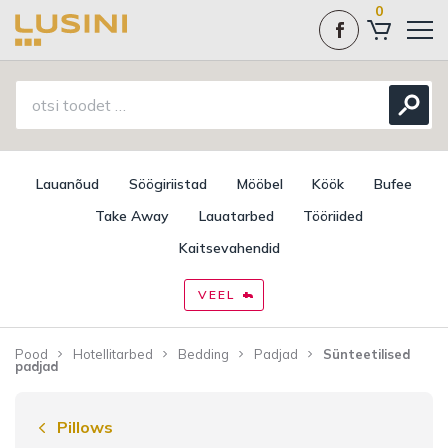
0
Lauanõud
Söögiriistad
Mööbel
Köök
Bufee
Take Away
Lauatarbed
Tööriided
Kaitsevahendid
VEEL
Pood
Hotellitarbed
Bedding
Padjad
Sünteetilised
padjad
Pillows