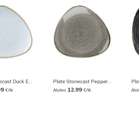
Plate Stonecast Duck Egg Coupe
Plate Stonecast Peppercorn triangular
99
12.99
€/tk
Alates
€/tk
Ala