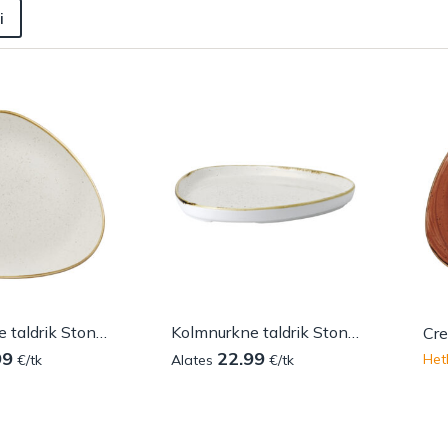
i
Kolmnurkne taldrik Stonecast Barley White
Kolmnurkne taldrik Stonecast White
99
22.99
Het
€/tk
Alates
€/tk