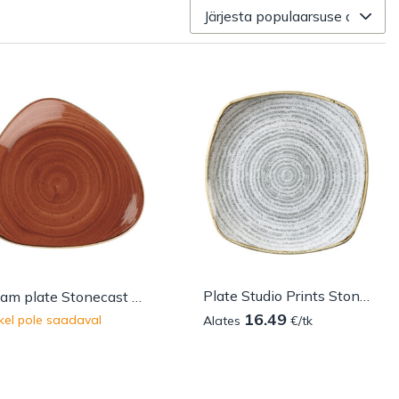
Plate Studio Prints Stone Grey square
Cream plate Stonecast Orange triangular
16.49
kel pole saadaval
Alates
€/tk