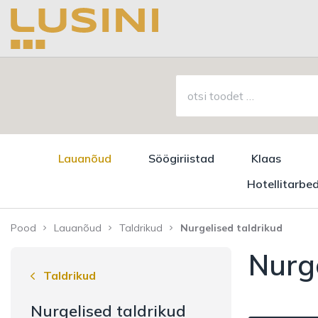
Lauanõud
Söögiriistad
Klaas
Hotellitarbe
Pood
Lauanõud
Taldrikud
Nurgelised taldrikud
Nurge
Taldrikud
Nurgelised taldrikud