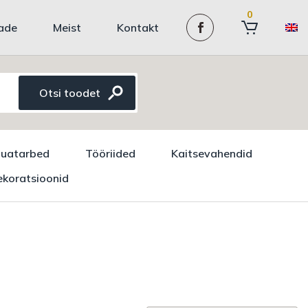
0
ade
Meist
Kontakt
auatarbed
Tööriided
Kaitsevahendid
koratsioonid