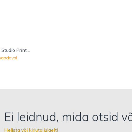
Deep plate Studio Prints Charcoal Black square
 saadaval
Ei leidnud, mida otsid v
Helista või kirjuta julgelt!