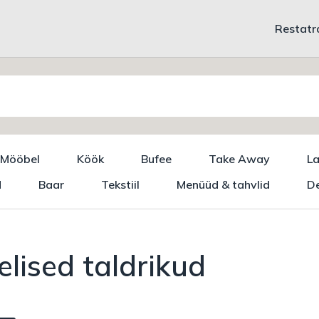
Restatr
Mööbel
Köök
Bufee
Take Away
L
d
Baar
Tekstiil
Menüüd & tahvlid
De
lised taldrikud