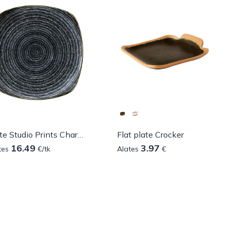
Plate Studio Prints Charcoal Black square
Flat plate Crocker
16.49
3.97
tes
€/tk
Alates
€