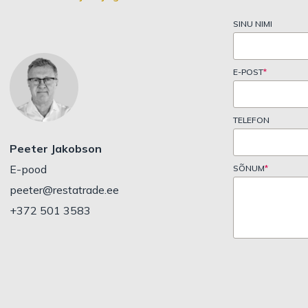
SINU NIMI
E-POST
*
TELEFON
Peeter Jakobson
E-pood
SÕNUM
*
peeter@restatrade.ee
+372 501 3583