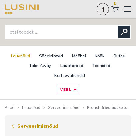
0
Lauanõud
Söögiriistad
Mööbel
Köök
Bufee
Take Away
Lauatarbed
Tööriided
Kaitsevahendid
VEEL
Pood
Lauanõud
Serveerimisnõud
French fries baskets
Serveerimisnõud