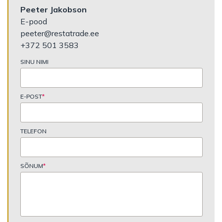
Peeter Jakobson
E-pood
peeter@restatrade.ee
+372 501 3583
SINU NIMI
E-POST
*
TELEFON
SÕNUM
*