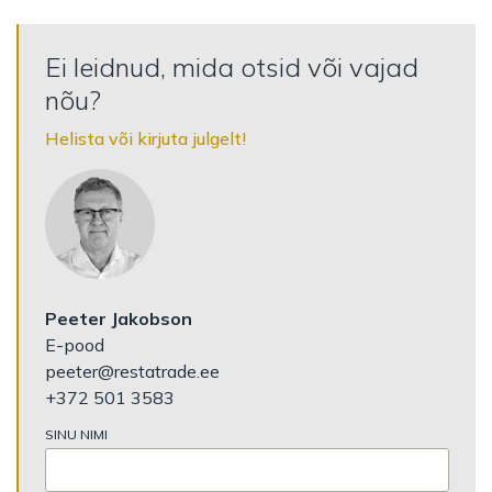
Ei leidnud, mida otsid või vajad
nõu?
Helista või kirjuta julgelt!
Peeter Jakobson
E-pood
peeter@restatrade.ee
+372 501 3583
SINU NIMI