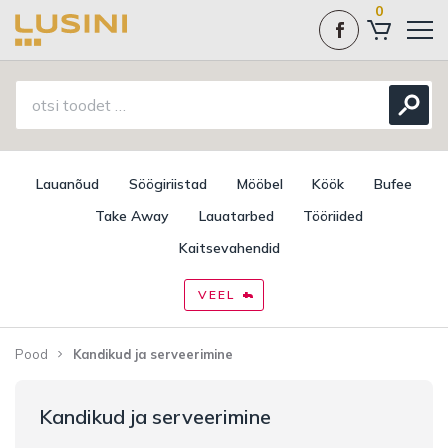
0
Lauanõud
Söögiriistad
Mööbel
Köök
Bufee
Take Away
Lauatarbed
Tööriided
Kaitsevahendid
VEEL
Pood
Kandikud ja serveerimine
Kandikud ja serveerimine