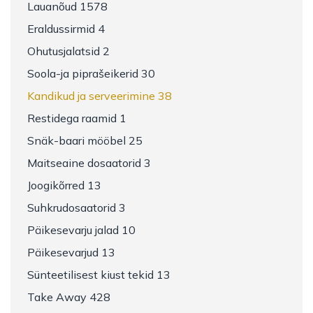
Lauanõud 1578
Eraldussirmid 4
Ohutusjalatsid 2
Soola-ja piprašeikerid 30
Kandikud ja serveerimine 38
Restidega raamid 1
Snäk-baari mööbel 25
Maitseaine dosaatorid 3
Joogikõrred 13
Suhkrudosaatorid 3
Päikesevarju jalad 10
Päikesevarjud 13
Sünteetilisest kiust tekid 13
Take Away 428