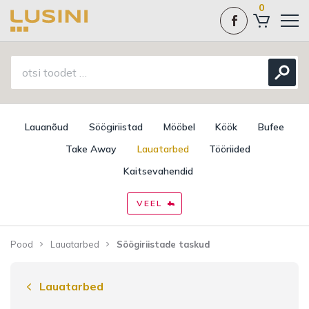
0
Lauanõud
Söögiriistad
Mööbel
Köök
Bufee
Take Away
Lauatarbed
Tööriided
Kaitsevahendid
VEEL
Pood
Lauatarbed
Söögiriistade taskud
Lauatarbed