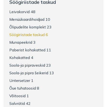
Söögiriistade taskud
Leivakorvid 48
Menüükaardihoidjad 10
Õlipudelite komplekt 23
Söögiriistade taskud 6
Munapeekrid 3
Paberist kohakatted 11
Kohakatted 4
Soola-ja pipraveskid 23
Soola-ja pipra šeikerid 13
Untersetzer 1
Õue tuhatoosid 8
Võitoosid 1
Salvrätid 42