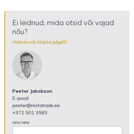
Ei leidnud, mida otsid või vajad
nõu?
Helista või kirjuta julgelt!
Peeter Jakobson
E-pood
peeter@restatrade.ee
+372 501 3583
SINU NIMI