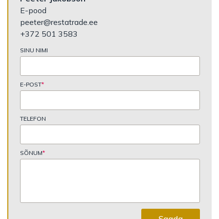
E-pood
peeter@restatrade.ee
+372 501 3583
SINU NIMI
E-POST
*
TELEFON
SÕNUM
*
Saada