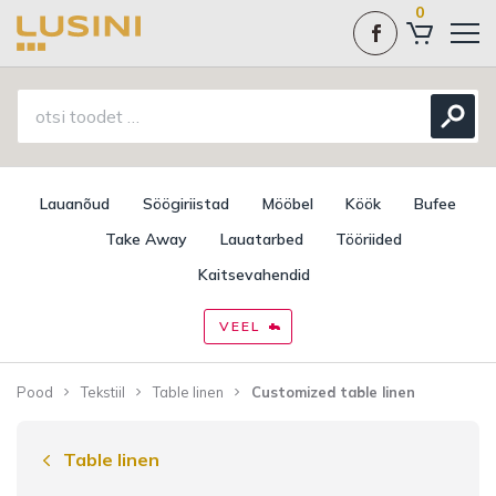
0
Lauanõud
Söögiriistad
Mööbel
Köök
Bufee
Take Away
Lauatarbed
Tööriided
Kaitsevahendid
VEEL
Pood
Tekstiil
Table linen
Customized table linen
Table linen