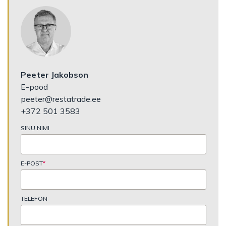
Peeter Jakobson
E-pood
peeter@restatrade.ee
+372 501 3583
SINU NIMI
E-POST
*
TELEFON