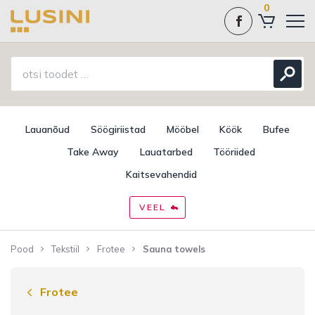
0
Lauanõud
Söögiriistad
Mööbel
Köök
Bufee
Take Away
Lauatarbed
Tööriided
Kaitsevahendid
VEEL
Pood
Tekstiil
Frotee
Sauna towels
Frotee