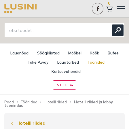
0
Lauanõud
Söögiriistad
Mööbel
Köök
Bufee
Take Away
Lauatarbed
Tööriided
Kaitsevahendid
VEEL
Pood
Tööriided
Hotelli riided
Hotelli riided ja lobby
teenindus
Hotelli riided