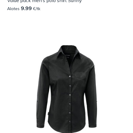
Value pack men’s polo shirt Sunny
9.99
Alates
€/tk