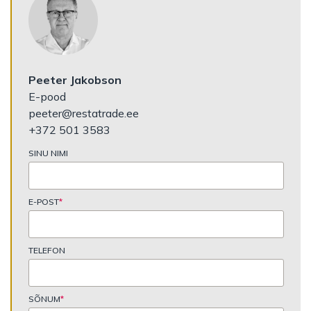
Peeter Jakobson
E-pood
peeter@restatrade.ee
+372 501 3583
SINU NIMI
E-POST
*
TELEFON
SÕNUM
*