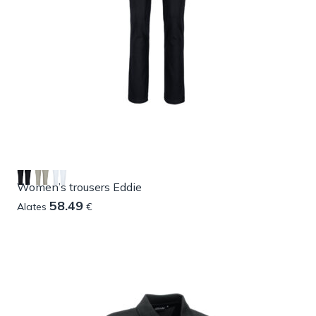
Women’s trousers Eddie
58.49
Alates
€