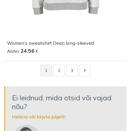
Women’s sweatshirt Dean long-sleeved
24.56
Alates
€
1
2
3
Ei leidnud, mida otsid või vajad
nõu?
Helista või kirjuta julgelt!