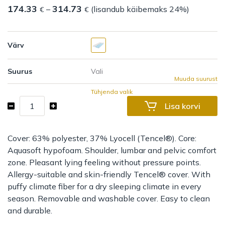
174.33
314.73
Hinnavahemik:
–
(lisandub käibemaks 24%)
€
€
174.33 €
kuni
314.73 €
Värv
Suurus
Muuda suurust
Tühjenda valik
Aquasoft
Lisa korvi
foam
topper
Aquara
Cover: 63% polyester, 37% Lyocell (Tencel®). Core:
kogus
Aquasoft hypofoam. Shoulder, lumbar and pelvic comfort
zone. Pleasant lying feeling without pressure points.
Allergy-suitable and skin-friendly Tencel® cover. With
puffy climate fiber for a dry sleeping climate in every
season. Removable and washable cover. Easy to clean
and durable.