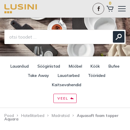
0
Lauanõud
Söögiriistad
Mööbel
Köök
Bufee
Take Away
Lauatarbed
Tööriided
Kaitsevahendid
VEEL
Pood
Hotellitarbed
Madratsid
Aquasoft foam topper
Aquara