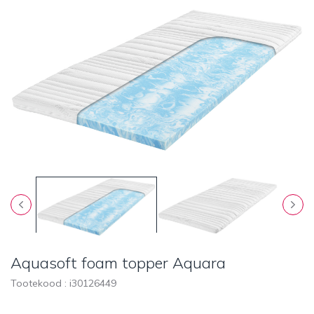
Aquasoft foam topper Aquara
Tootekood : i
30126449