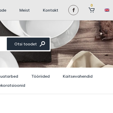
0
ade
Meist
Kontakt
auatarbed
Tööriided
Kaitsevahendid
koratsioonid