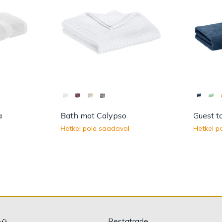
a
Bath mat Calypso
Guest t
Hetkel pole saadaval
Hetkel p
Restatrade