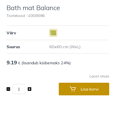
Bath mat Balance
Tootekood : i
10038386
Värv
Suurus
9.19
(lisandub käibemaks 24%)
€
Laost otsas
Bath
Lisa korvi
mat
Balance
kogus