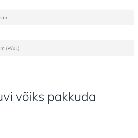
 cm
cm (WxL)
huvi võiks pakkuda