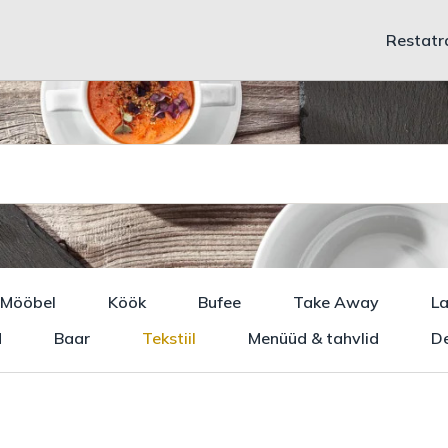
Restatr
Mööbel
Köök
Bufee
Take Away
L
d
Baar
Tekstiil
Menüüd & tahvlid
De