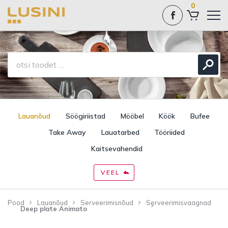
0
Lauanõud
Söögiriistad
Mööbel
Köök
Bufee
Take Away
Lauatarbed
Tööriided
Kaitsevahendid
VEEL
Pood
Lauanõud
Serveerimisnõud
Serveerimisvaagnad
Deep plate Animato