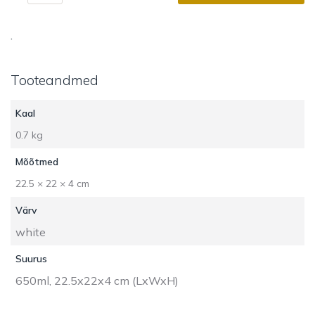
plate
Animato
kogus
.
Tooteandmed
Kaal
0.7 kg
Mõõtmed
22.5 × 22 × 4 cm
Värv
white
Suurus
650ml, 22.5x22x4 cm (LxWxH)