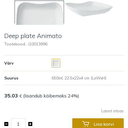
Deep plate Animato
Tootekood : i
10013896
Värv
Suurus
35.03
(lisandub käibemaks 24%)
€
Laost otsas
Deep
Lisa korvi