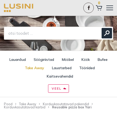
0
Lauanõud
Söögiriistad
Mööbel
Köök
Bufee
Take Away
Lauatarbed
Tööriided
Kaitsevahendid
VEEL
Pood
Take Away
Korduvkasutatavad pakendid
Korduvkasutatavad karbid
Reusable pizza box Yari