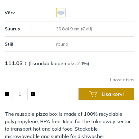
Värv
Suurus
Stiil
111.03
(lisandub käibemaks 24%)
€
Laost otsas
Reusable
Lisa korvi
pizza
box
Yari
The reusable pizza box is made of 100% recyclable
kogus
polypropylene, BPA free. Ideal for the take away sector
to transport hot and cold food. Stackable,
microwaveable and suitable for dishwasher.