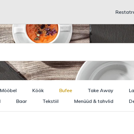
Restatr
Mööbel
Köök
Bufee
Take Away
L
d
Baar
Tekstiil
Menüüd & tahvlid
De