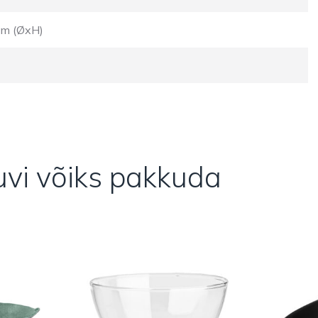
cm (ØxH)
huvi võiks pakkuda