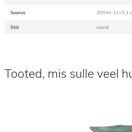
Suurus
300ml, 12×5.3 
Stiil
round
Tooted, mis sulle veel 