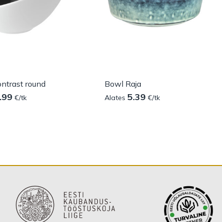
ntrast round
Bowl Raja
.99
5.39
€/tk
Alates
€/tk