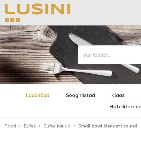
Lauanõud
Söögiriistad
Klaas
Hotellitarbe
Pood
Bufee
Bufee kausid
Small bowl Menuett round