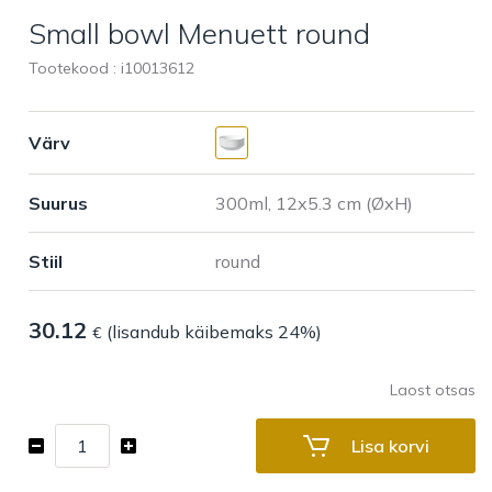
Small bowl Menuett round
Tootekood : i
10013612
Värv
Suurus
Stiil
30.12
(lisandub käibemaks 24%)
€
Laost otsas
Small
Lisa korvi
bowl
Menuett