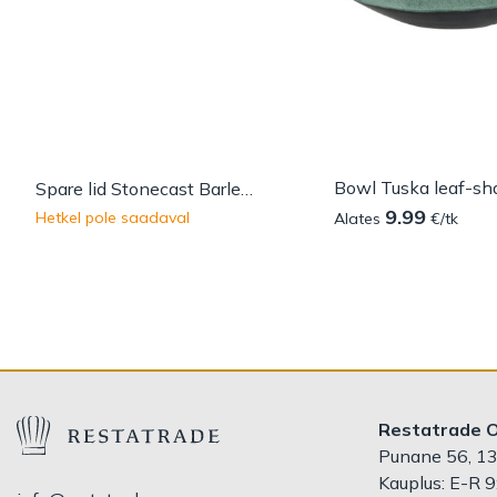
Bowl Tuska leaf-s
Spare lid Stonecast Barley White 15 cm
9.99
Hetkel pole saadaval
Alates
€/tk
Restatrade 
Punane 56, 13
Kauplus: E-R 9