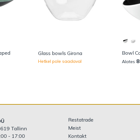
haped
Bowl Co
Glass bowls Girona
8
Hetkel pole saadaval
Alates
Restatrade
OÜ
Meist
619 Tallinn
:00 - 17:00
Kontakt