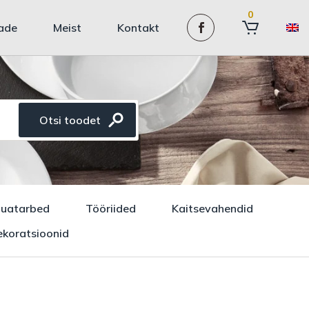
0
ade
Meist
Kontakt
auatarbed
Tööriided
Kaitsevahendid
koratsioonid