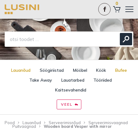
0
Lauanõud
Söögiriistad
Mööbel
Köök
Bufee
Take Away
Lauatarbed
Tööriided
Kaitsevahendid
VEEL
Pood
Lauanõud
Serveerimisnõud
Serveerimisvaagnad
Puitvaagnad
Wooden board Vesper with mirror