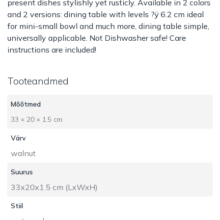
kogus
present dishes stylishly yet rusticly. Available in 2 colors
and 2 versions: dining table with levels ?ÿ 6.2 cm ideal
for mini-small bowl and much more, dining table simple,
universally applicable. Not Dishwasher safe! Care
instructions are included!
Tooteandmed
Mõõtmed
33 × 20 × 1.5 cm
Värv
walnut
Suurus
33x20x1.5 cm (LxWxH)
Stiil