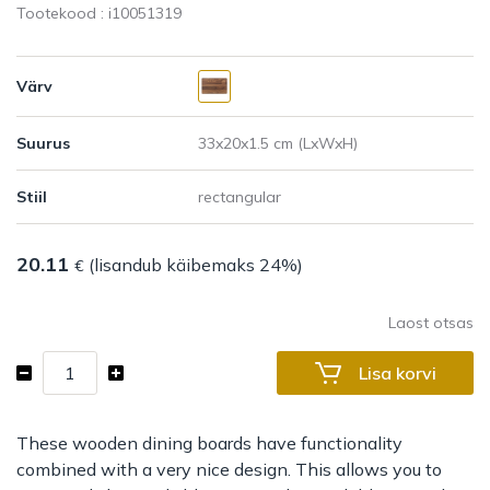
Tootekood : i
10051319
Värv
Suurus
Stiil
20.11
(lisandub käibemaks 24%)
€
Laost otsas
Wooden
Lisa korvi
board
Vesper
with
These wooden dining boards have functionality
mirror
combined with a very nice design. This allows you to