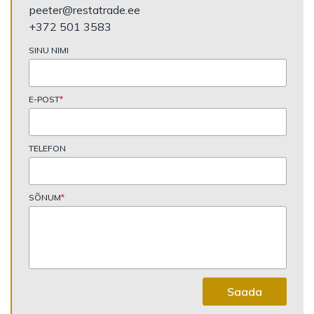
peeter@restatrade.ee
+372 501 3583
SINU NIMI
E-POST
*
TELEFON
SÕNUM
*
Saada