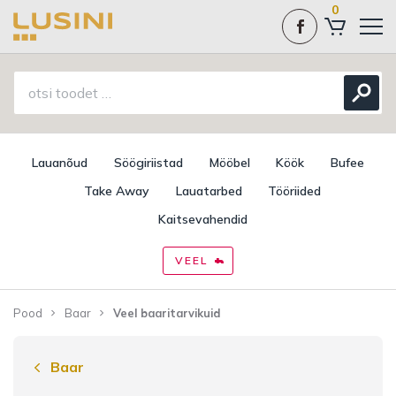
0
Lauanõud
Söögiriistad
Mööbel
Köök
Bufee
Take Away
Lauatarbed
Tööriided
Kaitsevahendid
VEEL
Pood
Baar
Veel baaritarvikuid
Baar