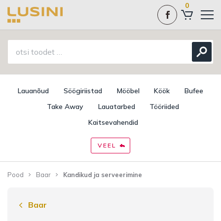
0
Lauanõud
Söögiriistad
Mööbel
Köök
Bufee
Take Away
Lauatarbed
Tööriided
Kaitsevahendid
VEEL
Pood
Baar
Kandikud ja serveerimine
Baar