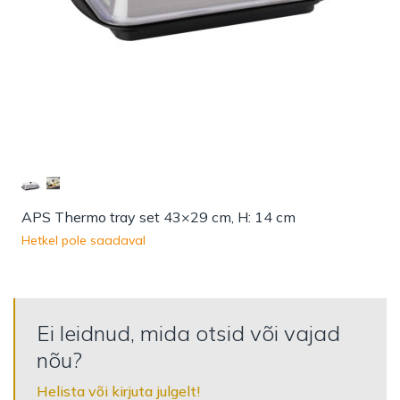
APS Thermo tray set 43×29 cm, H: 14 cm
Hetkel pole saadaval
Ei leidnud, mida otsid või vajad
nõu?
Helista või kirjuta julgelt!