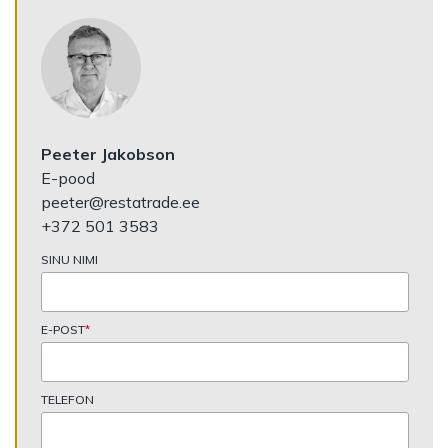
Peeter Jakobson
E-pood
peeter@restatrade.ee
+372 501 3583
SINU NIMI
E-POST
*
TELEFON