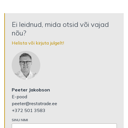
Ei leidnud, mida otsid või vajad
nõu?
Helista või kirjuta julgelt!
Peeter Jakobson
E-pood
peeter@restatrade.ee
+372 501 3583
SINU NIMI