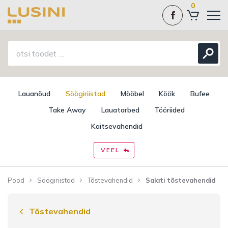
0
Lauanõud
Söögiriistad
Mööbel
Köök
Bufee
Take Away
Lauatarbed
Tööriided
Kaitsevahendid
VEEL
Pood
Söögiriistad
Tõstevahendid
Salati tõstevahendid
Tõstevahendid