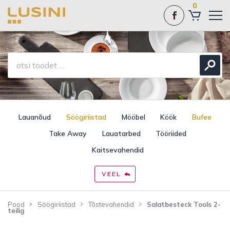
0
Lauanõud
Söögiriistad
Mööbel
Köök
Bufee
Take Away
Lauatarbed
Tööriided
Kaitsevahendid
VEEL
Pood
Söögiriistad
Tõstevahendid
Salatbesteck Tools 2-
teilig