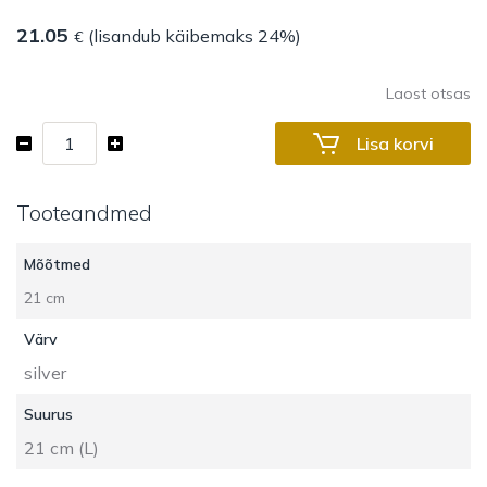
21.05
(lisandub käibemaks 24%)
€
Laost otsas
Salatbesteck
Lisa korvi
Tools
2-
Tooteandmed
teilig
kogus
Mõõtmed
21 cm
Värv
silver
Suurus
21 cm (L)